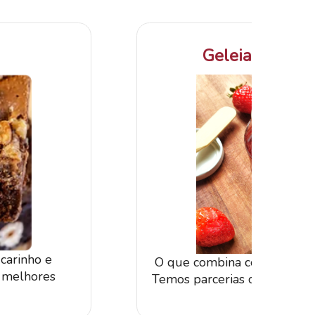
Geleias e Ant
carinho e
O que combina com pão? Gel
s melhores
Temos parcerias com produto
região.