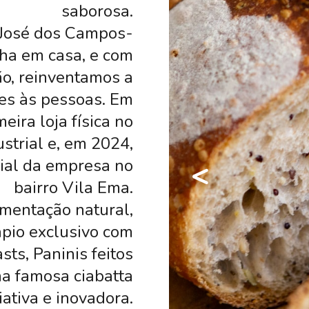
saborosa.
José dos Campos-
ha em casa, e com
ão, reinventamos a
es às pessoas. Em
eira loja física no
strial e, em 2024,
lial da empresa no
<
bairro Vila Ema.
mentação natural,
pio exclusivo com
ts, Paninis feitos
na famosa ciabatta
riativa e inovadora.