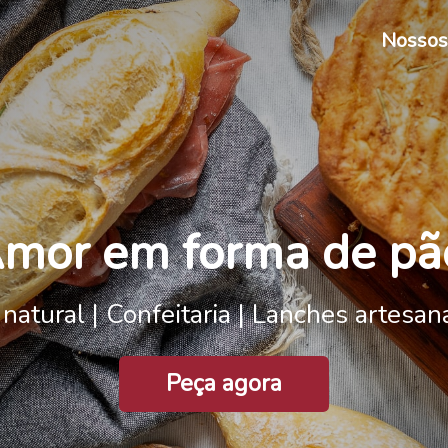
Nossos
mor em forma de pã
natural | Confeitaria | Lanches artesan
Peça agora