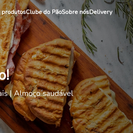
 produtos
Clube do Pão
Sobre nós
Delivery
o!
ais | Almoço saudável